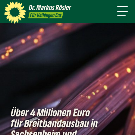
Person
Dr. Markus
Rösler
Rundmail
Service
Presse
Kontakt
Für Vaihingen Enz
Über 4 Millionen Euro
für Breitbandausbau in
Sachsenheim und