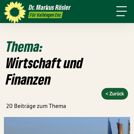
Person
Dr. Markus
Rösler
Rundmail
Service
Presse
Kontakt
Für Vaihingen Enz
Thema:
Wirtschaft und
Finanzen
< Zurück
20 Beiträge zum Thema