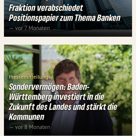
Fraktion verabschiedet
Positionspapier zum Thema Banken
— vor 7 Monaten
Pressemitteilung
Sondervermögen: Baden-
Württemberg investiert in die
Zukunft des Landes und stärkt die
Kommunen
— vor 8 Monaten