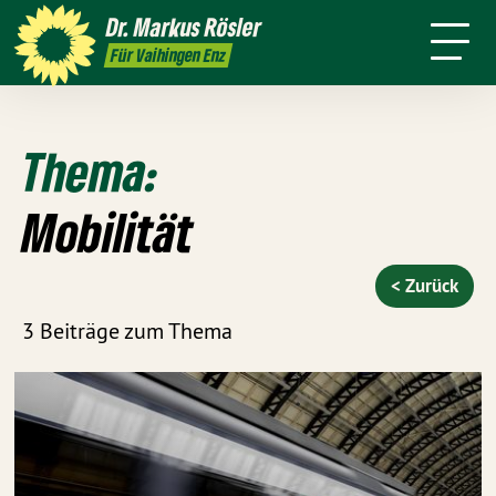
Person
Dr. Markus
Rösler
Rundmail
Service
Presse
Kontakt
Für Vaihingen Enz
Thema:
Mobilität
< Zurück
3 Beiträge zum Thema