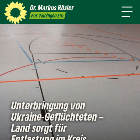
Person
Dr. Markus
Rösler
Rundmail
Service
Presse
Kontakt
Für Vaihingen Enz
Unterbringung von
Ukraine-Geflüchteten –
Land sorgt für
Entlastung im Kreis