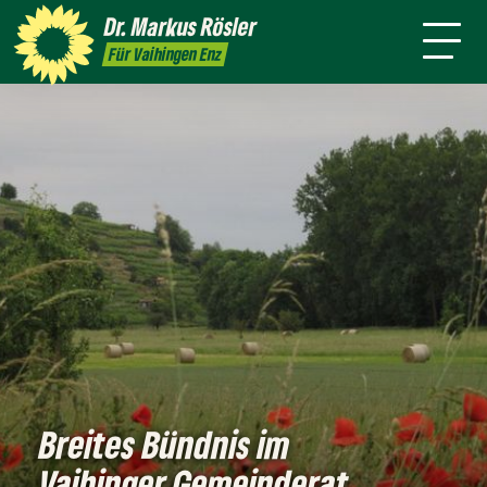
Person
Dr. Markus
Rösler
Rundmail
Service
Presse
Kontakt
Für Vaihingen Enz
Breites Bündnis im
Vaihinger Gemeinderat