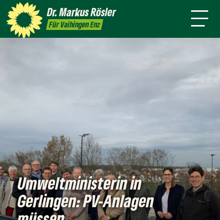
Person
Dr. Markus
Rösler
Rundmail
Service
Presse
Kontakt
Für Vaihingen Enz
Umweltministerin in
Gerlingen: PV-Anlagen
müssen