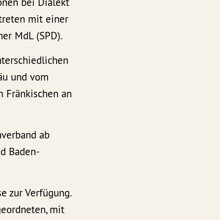
sonen bei Dialekt
reten mit einer
ner MdL (SPD).
nterschiedlichen
gäu und vom
m Fränkischen an
hverband ab
nd Baden-
e zur Verfügung.
geordneten, mit