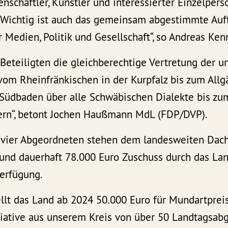
senschaftler, Künstler und interessierter Einzelper
 Wichtig ist auch das gemeinsam abgestimmte Auft
Medien, Politik und Gesellschaft“, so Andreas Ken
 Beteiligten die gleichberechtige Vertretung der u
 vom Rheinfränkischen in der Kurpfalz bis zum All
Südbaden über alle Schwäbischen Dialekte bis zu
ern“, betont Jochen Haußmann MdL (FDP/DVP).
 vier Abgeordneten stehen dem landesweiten Dac
 und dauerhaft 78.000 Euro Zuschuss durch das La
erfügung.
llt das Land ab 2024 50.000 Euro für Mundartpreis
tiative aus unserem Kreis von über 50 Landtagsab