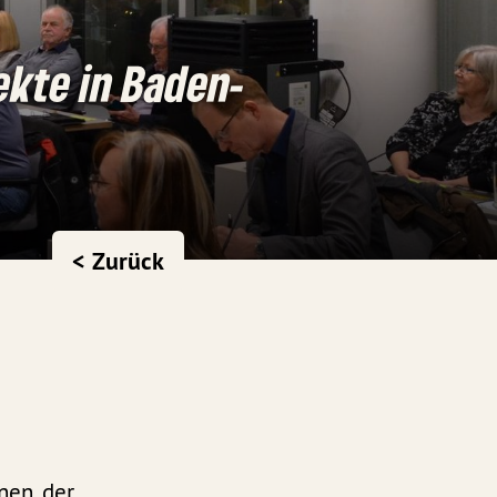
ekte in Baden-
< Zurück
nen, der