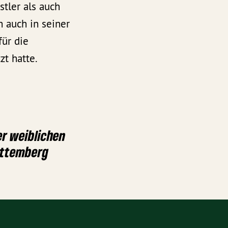
tler als auch
h auch in seiner
für die
zt hatte.
er weiblichen
rttemberg