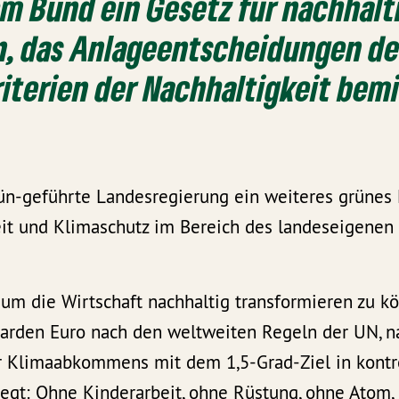
m Bund ein Gesetz für nachhalt
n, das Anlageentscheidungen de
riterien der Nachhaltigkeit bemi
rün-geführte Landesregierung ein weiteres grünes 
it und Klimaschutz im Bereich des landeseigene
, um die Wirtschaft nachhaltig transformieren zu k
iarden Euro nach den weltweiten Regeln der UN, na
r Klimaabkommens mit dem 1,5-Grad-Ziel in kontro
egt: Ohne Kinderarbeit, ohne Rüstung, ohne Atom,