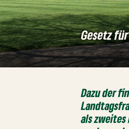
Gesetz fü
Dazu der fi
Landtagsfra
als zweites