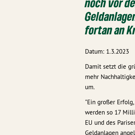
noch vor de
Geldanlage
fortan an K
Datum: 1.3.2023
Damit setzt die g
mehr Nachhaltigke
um.
"Ein großer Erfolg
werden so 17 Mill
EU und des Parise
Geldanlagen angel