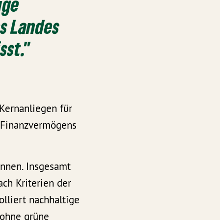
ige
s Landes
sst."
Kernanliegen für
n Finanzvermögens
önnen. Insgesamt
ch Kriterien der
lliert nachhaltige
 ohne grüne