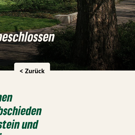
beschlossen
< Zurück
nen
bschieden
stein und