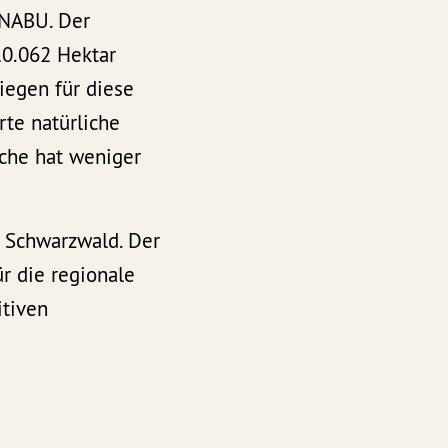
 NABU. Der
10.062 Hektar
iegen für diese
rte natürliche
äche hat weniger
s Schwarzwald. Der
ür die regionale
itiven