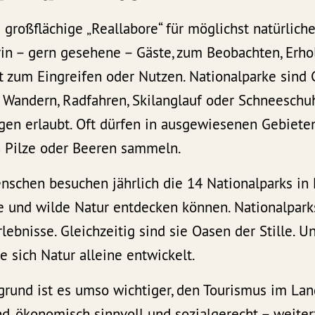
 großflächige „Reallabore“ für möglichst natürliche
in – gern gesehene – Gäste, zum Beobachten, Erho
t zum Eingreifen oder Nutzen. Nationalparke sind 
 Wandern, Radfahren, Skilanglauf oder Schneeschu
en erlaubt. Oft dürfen in ausgewiesenen Gebiete
 Pilze oder Beeren sammeln.
nschen besuchen jährlich die 14 Nationalparks in 
te und wilde Natur entdecken können. Nationalpark
ebnisse. Gleichzeitig sind sie Oasen der Stille. 
e sich Natur alleine entwickelt.
rund ist es umso wichtiger, den Tourismus im Lan
d, ökonomisch sinnvoll und sozialgerecht – weiter